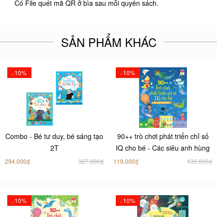
Có File quét mã QR ở bìa sau mỗi quyển sách.
SẢN PHẨM KHÁC
10%
10%
-
-
Combo - Bé tư duy, bé sáng tạo
90++ trò chơi phát triển chỉ số
2T
IQ cho bé - Các siêu anh hùng
294.000₫
327.000₫
119.000₫
132.000₫
10%
10%
-
-