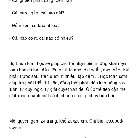
• Cái gì bên phải, cái gì bên trái?
• Cái nào ngắn, cái nào dài?
• Đếm xem có bao nhiêu?
• Cái nào có ít, cái nào có nhiều?
Bộ Ehon toán học sẽ giúp cho trẻ nhận biết những khái niệm
toán học cơ bản đầu tiên như: to nhỏ, dài ngắn, cao thấp, trái
phải, trước sau, trên dưới, ít nhiều, tập đếm ... Học toán sớm
giúp trẻ phát triển trí não, đồng thời phát triển khả năng suy
luận, tư duy logic, tự giải quyết vấn đề. Giúp trẻ tiếp cận thế
giới xung quanh một cách nhanh chóng, nhạy bén hơn.
Mỗi quyển gồm 24 trang, khổ 20x20 cm. Giá bìa: 39.000đ/
quyển.