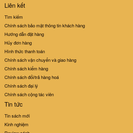
Liên kết
10%
10%
-
-
Tìm kiếm
Chính sách bảo mật thông tin khách hàng
Hướng dẫn đặt hàng
Hủy đơn hàng
Hình thức thanh toán
Amazing animals - Những loài
1001 câu hỏi đáp về thế giới
vật đáng kinh ngạc! (Trọn bộ 10
Chính sách vận chuyển và giao hàng
quanh ta - Bao nhiêu?
cuốn)
180.000₫
Chính sách kiểm hàng
200.000₫
315.000₫
350.000₫
Chính sách đổi/trả hàng hoá
Chính sách đại lý
10%
10%
Chính sách cộng tác viên
-
-
Tin tức
Combo ( 6 tập): Giáo dục nhân
cách cho trẻ
Tin sách mới
86.000₫
96.000₫
Kinh nghiệm
1001 câu hỏi đáp về thế giới
Review sách