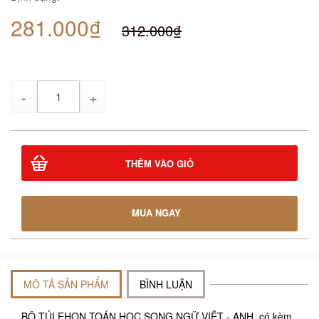
281.000₫
312.000₫
Số
lượng
THÊM VÀO GIỎ
MUA NGAY
MÔ TẢ SẢN PHẨM
BÌNH LUẬN
BỘ TÚI EHON TOÁN HỌC SONG NGỮ VIỆT - ANH, có kèm