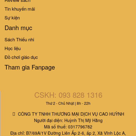
quanh ta - Như thế nào?
Tin khuyến mãi
315.000₫
350.000₫
Sự kiện
Danh mục
Hàng mới
10%
10%
Sách Thiếu nhi
-
-
Xin chào thế giới - Hello World
Học liệu
Đồ chơi giáo dục
212.000₫
236.000₫
Tham gia Fanpage
BỘ BÉ THÔNG MINH - BIẾN
ĐỔI THẦN KÌ - THỬ XEM TÔI
CSKH: 093 828 1316
LÀ AI (9 QUYỂN)
81.000₫
90.000₫
Thứ 2 - Chủ Nhật | 8h - 22h
CÔNG TY TNHH THƯƠNG MẠI DỊCH VỤ CAO HUỲNH
Người đại diện: Huỳnh Thị Mỹ Hằng
Mã số thuế: 0317796782
Địa chỉ: B7/69A/1V Đường Liên Ấp 2-6, ấp 2, Xã Vĩnh Lộc A,