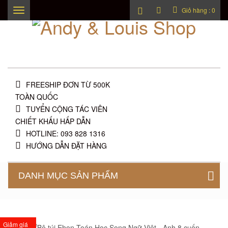
Giỏ hàng :
0
Toggle
navigation
FREESHIP ĐƠN TỪ 500K
TOÀN QUỐC
TUYỂN CỘNG TÁC VIÊN
CHIẾT KHẤU HẤP DẪN
HOTLINE: 093 828 1316
HƯỚNG DẪN ĐẶT HÀNG
DANH MỤC SẢN PHẨM
Hàng mới
Giảm giá